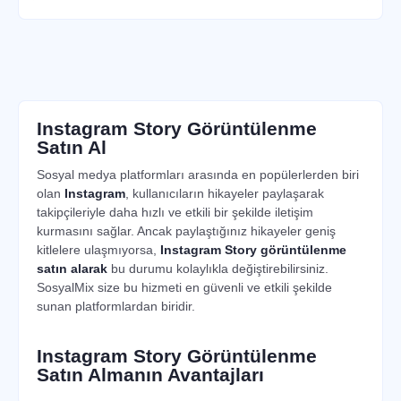
Düzce
'den bir kullanıcı
Instagram 1,000 Story Görüntülenme
siparişi
oluşturdu.
10 dakika önce
Burdur
'dan bir kullanıcı
Instagram 7,500 Story Görüntülenme
siparişi
Instagram Story Görüntülenme
oluşturdu.
Satın Al
10 dakika önce
Sosyal medya platformları arasında en popülerlerden biri
Kilis
'ten bir kullanıcı
olan
Instagram
, kullanıcıların hikayeler paylaşarak
Instagram 2,500 Story Görüntülenme
siparişi
takipçileriyle daha hızlı ve etkili bir şekilde iletişim
oluşturdu.
kurmasını sağlar. Ancak paylaştığınız hikayeler geniş
17 dakika önce
kitlelere ulaşmıyorsa,
Instagram Story görüntülenme
satın alarak
bu durumu kolaylıkla değiştirebilirsiniz.
Tekirdağ
'dan bir kullanıcı
SosyalMix size bu hizmeti en güvenli ve etkili şekilde
Instagram 500 Story Görüntülenme
siparişi
oluşturdu.
sunan platformlardan biridir.
32 dakika önce
Instagram Story Görüntülenme
Kocaeli
'den bir kullanıcı
Satın Almanın Avantajları
Instagram 5,000 Story Görüntülenme
siparişi
oluşturdu.