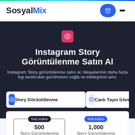
Sosyal
Mix
Instagram Story
Görüntülenme Satın Al
Instagram Story görüntülenme satın al, hikayelerinin daha fazla
kişi tarafından görülmesini sağla ve etkileşimini artır.
Story Görüntülenme
Canlı Yayın İzlenm
%42 indirim
%60 indirim
500
1,000
Story Görüntülenme
Story Görüntülenme