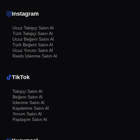
Instagram
Neden Instagram Story
Görüntülenme Satın Almalıyım?
Ucuz Takipçi Satın Al
Sosyal medyadaki etkileşim oranları, genellikle içeriklerin
Türk Takipçi Satın Al
görüntülenme sayısı ile doğru orantılıdır.
Instagram
Ucuz Beğeni Satın Al
Türk Beğeni Satın Al
Story görüntülenme satın almak
, diğer kullanıcılar
Ucuz Yorum Satın Al
tarafından daha fazla dikkat çekmenizi sağlar. İşte bu
Reels İzlenme Satın Al
hizmeti neden tercih etmelisiniz:
Hızlı ve Etkili Çözüm
TikTok
Organik olarak yüksek görüntülenme sayılarına ulaşmak
Takipçi Satın Al
zaman alabilir. Ancak SosyalMix'ten alacağınız bu hizmet
Beğeni Satın Al
ile kısa sürede yüksek görüntülenme sayılarına
İzlenme Satın Al
ulaşabilirsiniz. Bu da size zamandan tasarruf sağlar ve
Kaydetme Satın Al
daha hızlı büyüme sağlar.
Yorum Satın Al
Paylaşım Satın Al
Güvenilir Hizmet
SosyalMix, alanında deneyimli ve müşteri memnuniyetini