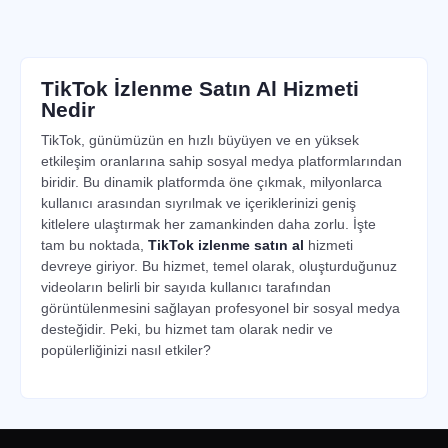
Artvin
'den bir kullanıcı
TikTok 500 TikTok İzlenme
siparişi oluşturdu.
5 dakika önce
Rize
'den bir kullanıcı
TikTok İzlenme Satın Al Hizmeti
TikTok 10,000 TikTok İzlenme
siparişi oluşturdu.
Nedir
23 dakika önce
TikTok, günümüzün en hızlı büyüyen ve en yüksek
Şırnak
'tan bir kullanıcı
etkileşim oranlarına sahip sosyal medya platformlarından
TikTok 2,500 TikTok İzlenme
siparişi oluşturdu.
biridir. Bu dinamik platformda öne çıkmak, milyonlarca
26 dakika önce
kullanıcı arasından sıyrılmak ve içeriklerinizi geniş
kitlelere ulaştırmak her zamankinden daha zorlu. İşte
Karabük
'ten bir kullanıcı
tam bu noktada,
TikTok izlenme satın al
hizmeti
TikTok 25,000 TikTok İzlenme
siparişi oluşturdu.
devreye giriyor. Bu hizmet, temel olarak, oluşturduğunuz
33 dakika önce
videoların belirli bir sayıda kullanıcı tarafından
Iğdır
'dan bir kullanıcı
görüntülenmesini sağlayan profesyonel bir sosyal medya
TikTok 1,000 TikTok İzlenme
siparişi oluşturdu.
desteğidir. Peki, bu hizmet tam olarak nedir ve
48 dakika önce
popülerliğinizi nasıl etkiler?
Çorum
'dan bir kullanıcı
TikTok görüntüleme satın al hizmeti, videolarınızın
TikTok 1,000 TikTok İzlenme
siparişi oluşturdu.
platform algoritması tarafından fark edilmesini sağlayan
49 dakika önce
en etkili roket yakıtıdır. Yeni bir hesap veya içerik üreticisi
için ilk kartopu etkisini yaratmak zordur. Videolarınız ne