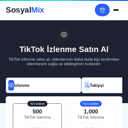
Sosyal
Mix
TikTok İzlenme Satın Al
TikTok izlenme satın al, videolarının daha fazla kişi tarafından
izlenmesini sağla ve etkileşimini hızlandır.
İzlenme
Takipçi
%5 indirim
%10 indirim
500
1,000
TikTok İzlenme
TikTok İzlenme