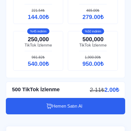
221.54₺
465.00₺
144.00₺
279.00₺
%45 indirim
%50 indirim
250,000
500,000
TikTok İzlenme
TikTok İzlenme
981.82₺
1,900.00₺
540.00₺
950.00₺
500 TikTok İzlenme
2.11₺
2.00₺
Hemen Satın Al