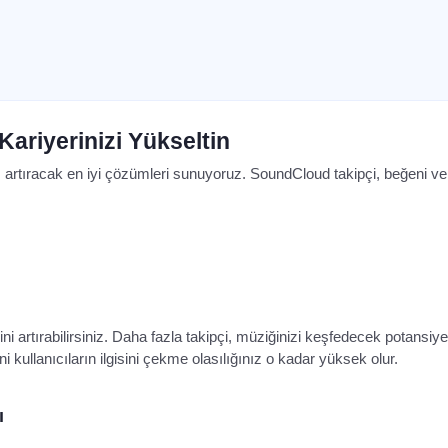
Kariyerinizi Yükseltin
rtıracak en iyi çözümleri sunuyoruz. SoundCloud takipçi, beğeni ve di
sini artırabilirsiniz. Daha fazla takipçi, müziğinizi keşfedecek potansiye
 kullanıcıların ilgisini çekme olasılığınız o kadar yüksek olur.
ı
i ve popülaritesini artırabilirsiniz. Daha fazla takipçi, müziğinizin daha