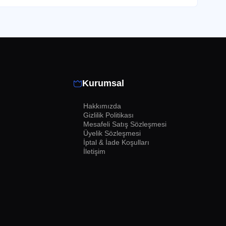
Kurumsal
Hakkımızda
Gizlilik Politikası
Mesafeli Satış Sözleşmesi
 fark edilmesini sağlayabilirsiniz. Beğeni sayısı,
Üyelik Sözleşmesi
İptal & İade Koşulları
İletişim
osyal kanıt olarak da işlev görerek yeni dinleyicilerin