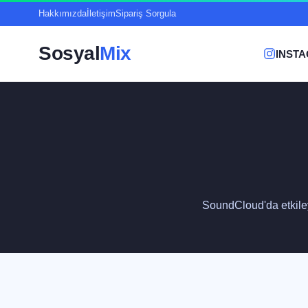
Hakkımızda
İletişim
Sipariş Sorgula
Sosyal
Mix
INST
SoundCloud'da etkileyi