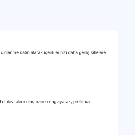
nlenme satın alarak içeriklerinizi daha geniş kitlelere
l dinleyicilere ulaşmanızı sağlayarak, profilinizi
 fazla kişi tarafından dinlenmesine ve paylaşılmasına