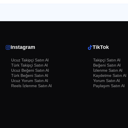
Instagram
TikTok
Ucuz Takipçi Satın Al
Takipçi Satın Al
Türk Takipçi Satın Al
Beğeni Satın Al
Ucuz Beğeni Satın Al
İzlenme Satın Al
eyicilerinizin ilgisini çekebilir ve müziğinizin daha fazla kişi tarafından
Türk Beğeni Satın Al
Kaydetme Satın Al
 bir faktördür.
Ucuz Yorum Satın Al
Yorum Satın Al
Reels İzlenme Satın Al
Paylaşım Satın Al
arı
nı ve daha fazla dinlenmesini sağlayabilirsiniz. Beğenilerin artması, s