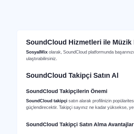
SoundCloud Hizmetleri ile Müzik 
SosyalMix
olarak, SoundCloud platformunda başarınızı a
ulaştırabilirsiniz.
SoundCloud Takipçi Satın Al
SoundCloud Takipçilerin Önemi
SoundCloud takipçi
satın alarak profilinizin popülarite
güçlendirecektir. Takipçi sayınız ne kadar yüksekse, yeni
SoundCloud Takipçi Satın Alma Avantajlar
SoundCloud takipçi hizmeti ile profilinizin güvenilirliğin